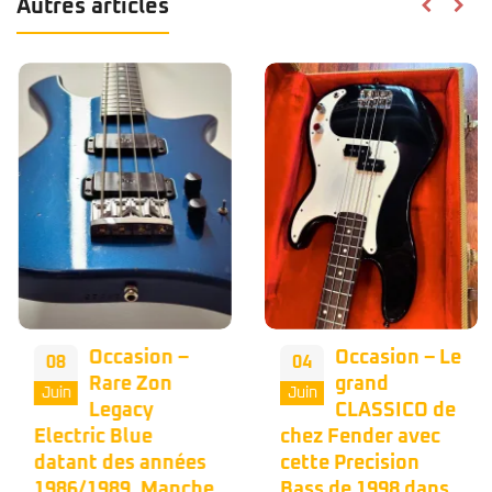
Autres articles
Occasion –
Occasion – Le
08
04
Rare Zon
grand
Juin
Juin
Legacy
CLASSICO de
Electric Blue
chez Fender avec
datant des années
cette Precision
1986/1989. Manche
Bass de 1998 dans