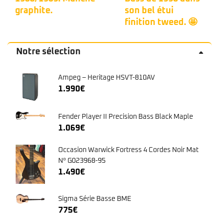
graphite.
son bel étui
finition tweed. 🤩
Notre sélection
Ampeg – Heritage HSVT-810AV
1.990
€
Fender Player II Precision Bass Black Maple
1.069
€
Occasion Warwick Fortress 4 Cordes Noir Mat
N° G023968-95
1.490
€
Sigma Série Basse BME
775
€