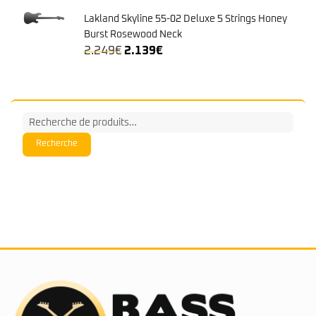
Lakland Skyline 55-02 Deluxe 5 Strings Honey
Burst Rosewood Neck
Le
Le
2.249
€
2.139
€
prix
prix
initial
actuel
était :
est :
2.249€.
2.139€.
Recherche
pour :
Recherche