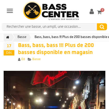
0
Menu
Basse
Bass, bass, bass !!! Plus de 200 basses disponible
Bass, bass, bass !!! Plus de 200
17
basses disponible en magasin
Déc
Author
Categories
Ed
Basse