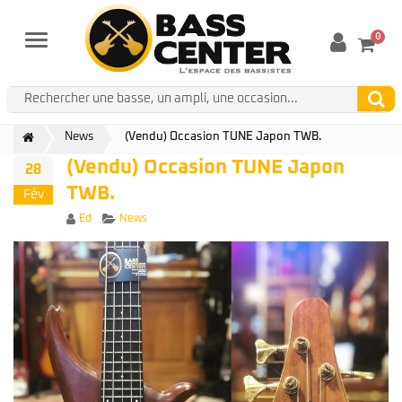
0
Menu
News
(Vendu) Occasion TUNE Japon TWB.
(Vendu) Occasion TUNE Japon
28
TWB.
Fév
Author
Categories
Ed
News