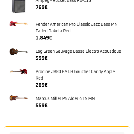
Ampeg - Rocket Bass RB-115
769
€
Fender American Pro Classic Jazz Bass MN
Faded Dakota Red
1.849
€
Lag Green Sauvage Basse Electro Acoustique
599
€
Prodipe JB80 RA LH Gaucher Candy Apple
Red
289
€
Marcus Miller P5 Alder 4 TS MN
559
€