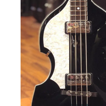
miKro
American Pro II
Contrebasse UB
Nouveau
American Pro Classic
Kala
American Ultra II
Lakland
American Vintage II
Marcus Miller Sire
Artist Series
Nouveau
Serie F10
Vintera III
Serie M2
Vintera II
Serie P5
Player II
Serie P7
Made in Japan
Nouveau
Serie U5
Standard
Serie V3
Gold Foil
Serie V5
Flight
Serie V7
Godin
Serie Z3
Guild
Serie Z7
Gretsch
Markbass
Exclusivité
GMR
Marleaux
Bassforce
Music Man
Hagstrom
Prodipe