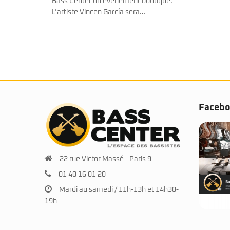
tique.
Faceb
22 rue Victor Massé - Paris 9
01 40 16 01 20
Mardi au samedi / 11h-13h et 14h30-
19h
© 2025 BassCenter.fr. Tous droits réservés.