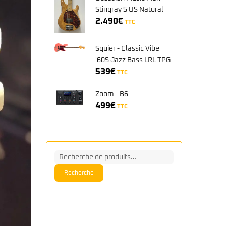
Stingray 5 US Natural
MN + Flight N° E87764
2.490
€
TTC
Squier - Classic Vibe
'60S Jazz Bass LRL TPG
TCO Tahitian Corail
539
€
TTC
Zoom - B6
499
€
TTC
Recherche
pour :
Recherche