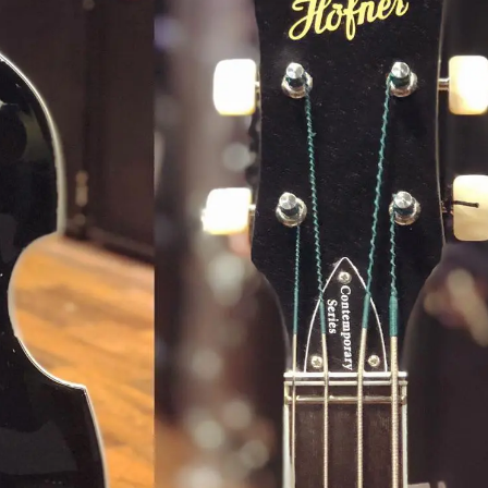
Classic Vibe Jazz Bass
Classic Vibe Precision
Classic Vibe Jaguar
Classic Vibe Mustang
BASSES UKULÉLÉS
Classic Vibe Telecaster
Paranormal
Cordoba
Sterling by Music Man
Fender
Kala
Série Stingray Short Scale
Ortega
Serie Stingray Ray2 Intro Series
Serie Stingray Ray4/5
Serie Stingray Ray24/25
Serie Stingray Ray34/35
Warwick / Rockbass
Yamaha
Serie BB
Serie TRB
Serie TRBX
Signature