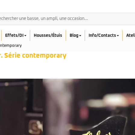
Effets/DI
Housses/Étuis
Blog
Info/Contacts
Atel
contemporary
. Série contemporary
BASSES ACOUSTIQ
Breedlove
Rickenbacker
Fender
Sadowsky
Furch
Sandberg
Guild
Sigma
Squier
Takamine
Affinity
Serie Mini