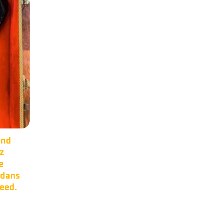
er
Occasion –
17
11
0s.
Steinberger XP2.
Mai
Mai
or et
Manche carbone,
micros EMG.Made in