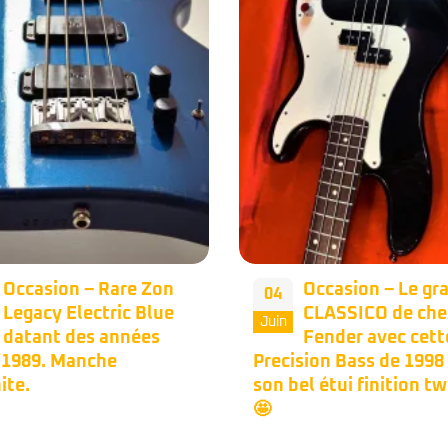
Occasion – Le grand
Occasion – Fend
17
CLASSICO de chez
Jazz Bass Plus ‘9
Mai
Fender avec cette
Micros Lace Sens
sion Bass de 1998 dans
préamp Kubicki.
el étui finition tweed.