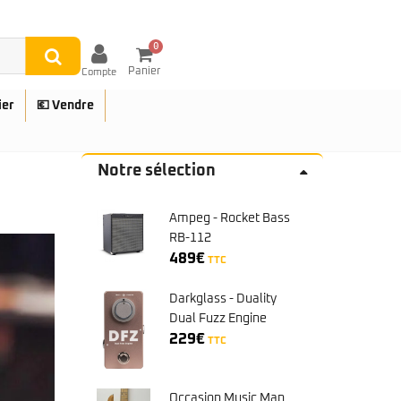
0
Panier
Compte
ier
💶 Vendre
Notre sélection
Ampeg - Rocket Bass
UES
RB-112
489
€
TTC
Darkglass - Duality
Dual Fuzz Engine
229
€
TTC
Occasion Music Man