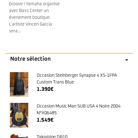
Notre sélection
Occasion Steinberger Synapse 4 XS-1FPA
Custom Trans Blue
1.390
€
Occasion Music Man SUB USA 4 Noire 2004
N°X06485
1.549
€
Takamine DB10
3.199
€
MXR M83 Bass Chorus Deluxe
269
€