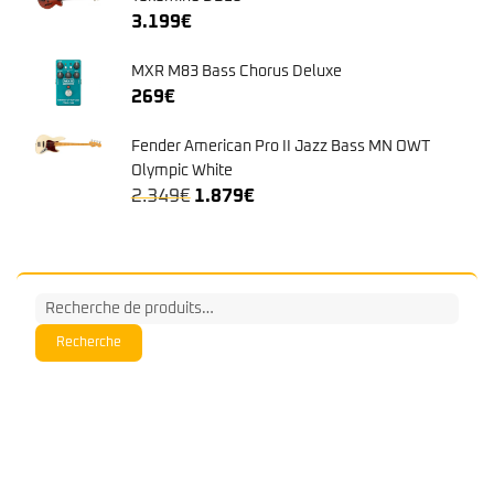
Fender American Pro II Jazz Bass MN OWT
Olympic White
Le
Le
2.349
€
1.879
€
prix
prix
initial
actuel
était :
est :
2.349€.
1.879€.
Recherche
pour :
Recherche