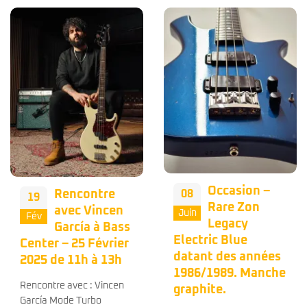
Occasion –
Occasion – Le
08
04
Rare Zon
grand
Juin
Juin
Legacy
CLASSICO de
Electric Blue
chez Fender avec
datant des années
cette Precision
1986/1989. Manche
Bass de 1998 dans
graphite.
son bel étui
finition tweed. 🤩