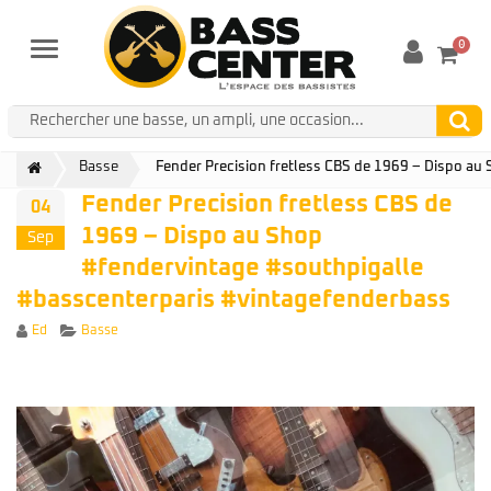
0
Menu
Basse
Fender Precision fretless CBS de 1969 – Dispo a
Fender Precision fretless CBS de
04
1969 – Dispo au Shop
Sep
#fendervintage #southpigalle
#basscenterparis #vintagefenderbass
Author
Categories
Ed
Basse