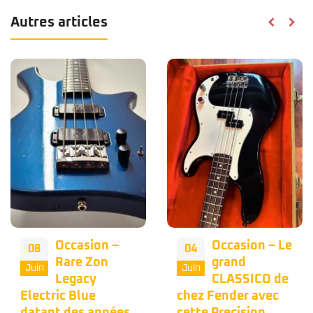
Autres articles
Occasion –
Occasion – Le
08
04
Rare Zon
grand
Juin
Juin
Legacy
CLASSICO de
Electric Blue
chez Fender avec