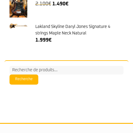
Le
Le
2.100
€
1.490
€
prix
prix
initial
actuel
était :
est :
Lakland Skyline Daryl Jones Signature 4
2.100€.
1.490€.
strings Maple Neck Natural
1.999
€
Recherche
pour :
Recherche