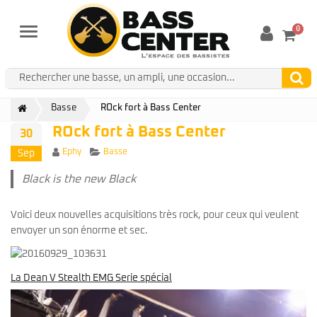
0
Menu
Basse
ROck fort à Bass Center
ROck fort à Bass Center
30
Author
Categories
Ephy
Basse
Sep
Black is the new Black
Voici deux nouvelles acquisitions très rock, pour ceux qui veulent
envoyer un son énorme et sec.
La Dean V Stealth EMG Serie spécial