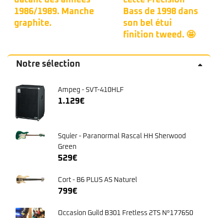
datant des années
cette Precision
1986/1989. Manche
Bass de 1998 dans
graphite.
son bel étui
finition tweed. 🤩
Notre sélection
Ampeg - SVT-410HLF
1.129
€
Squier - Paranormal Rascal HH Sherwood
Green
529
€
Cort - B6 PLUS AS Naturel
799
€
Occasion Guild B301 Fretless 2TS N°177650