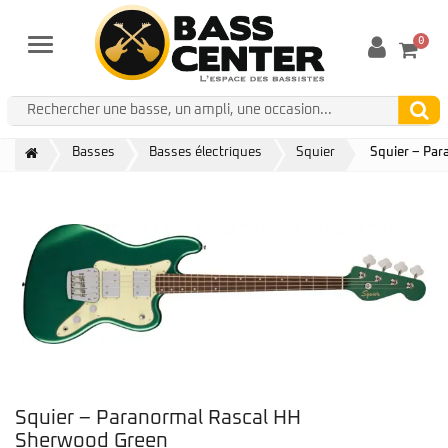
0
Menu
Basses
Basses électriques
Squier
Squier – Pa
Squier – Paranormal Rascal HH
Sherwood Green