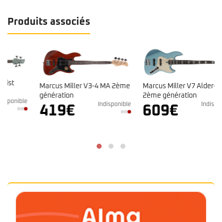
Produits associés
Marcus Miller V3-4 MA 2ème
Marcus Miller V7 Alder-4 LPB
génération
2ème génération
e
Indisponible
Indisponible
419
€
609
€