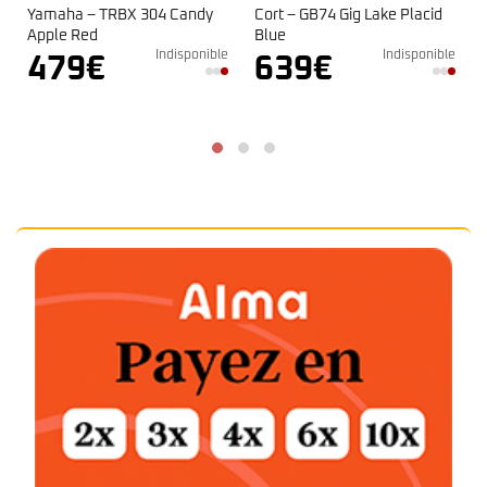
dy
Cort – GB74 Gig Lake Placid
Fender CB-60SCE Black
Blue
En stock
359
€
nible
Indisponible
639
€