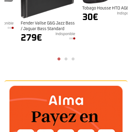
Tobago Housse HTO AGB20B
Indisponible
30
€
Fender Valise G&G Jazz Bass
e
/ Jaguar Bass Standard
Indisponible
279
€