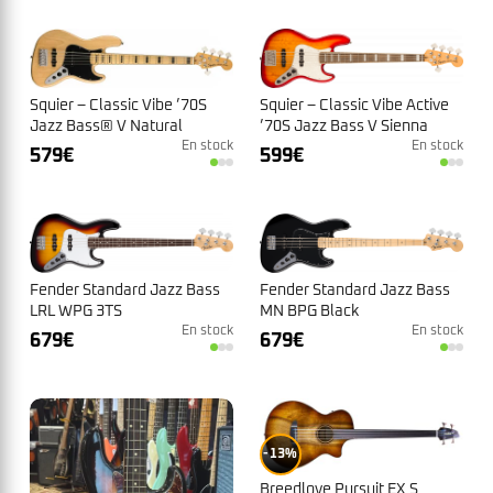
Squier – Classic Vibe ’70S
Squier – Classic Vibe Active
Jazz Bass® V Natural
’70S Jazz Bass V Sienna
En stock
Sunburst
En stock
579
€
599
€
Fender Standard Jazz Bass
Fender Standard Jazz Bass
LRL WPG 3TS
MN BPG Black
En stock
En stock
679
€
679
€
13%
Breedlove Pursuit EX S