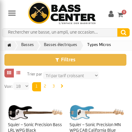
0
Menu
Basses
Basses électriques
Types Micros
Filtres
Trier par
1
2
3
Voir:
Squier – Sonic Precision Bass
Squier – Sonic Precision MN
LRL WPG Black
WPG CAB California Blue