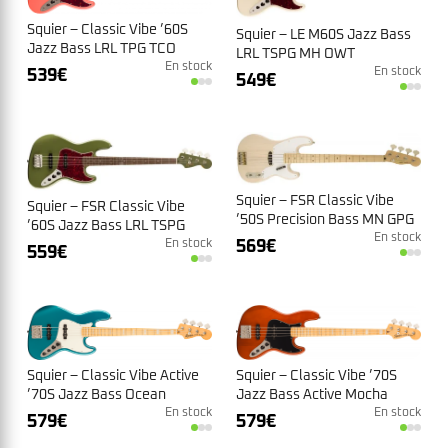
Squier – Classic Vibe ’60S
Squier – LE M60S Jazz Bass
Jazz Bass LRL TPG TCO
LRL TSPG MH OWT
Tahitian Corail
En stock
En stock
539
€
549
€
Squier – FSR Classic Vibe
Squier – FSR Classic Vibe
’50S Precision Bass MN GPG
’60S Jazz Bass LRL TSPG
WBL
En stock
569
€
OLV
En stock
559
€
Squier – Classic Vibe ’70S
Squier – Classic Vibe Active
Jazz Bass Active Mocha
’70S Jazz Bass Ocean
En stock
Turquoise
En stock
579
€
579
€