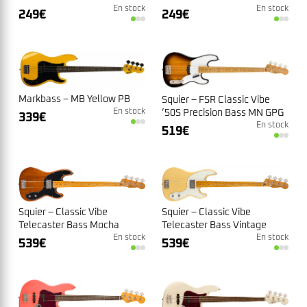
En stock
En stock
249
€
249
€
Markbass – MB Yellow PB
Squier – FSR Classic Vibe
En stock
’50S Precision Bass MN GPG
339
€
2TS
En stock
519
€
Squier – Classic Vibe
Squier – Classic Vibe
Telecaster Bass Mocha
Telecaster Bass Vintage
En stock
White
En stock
539
€
539
€