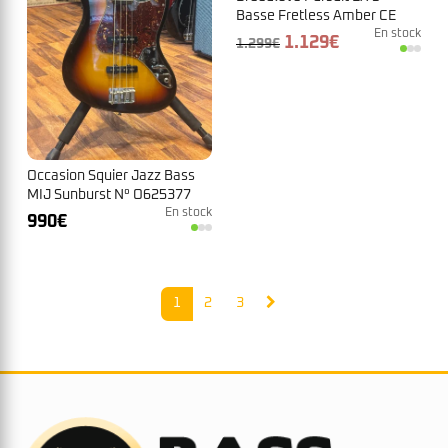
Basse Fretless Amber CE
En stock
Le
Le
1.129
€
1.299
€
prix
prix
initial
actuel
était :
est :
1.299€.
1.129€.
Occasion Squier Jazz Bass
MIJ Sunburst N° O625377
1993/1994
En stock
990
€
1
2
3