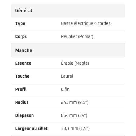
Général
Type
Basse électrique 4 cordes
Corps
Peuplier (Poplar)
Manche
Essence
Érable (Maple)
Touche
Laurel
Profil
C fin
Radius
241 mm (9,5″)
Diapason
864 mm (34″)
Largeur au sillet
38,1 mm (1,5″)