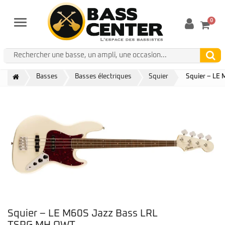
0
Menu
Basses
Basses électriques
Squier
Squier – LE
Squier – LE M60S Jazz Bass LRL