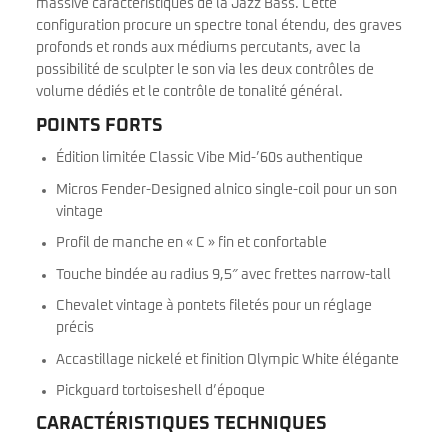
massive caractéristiques de la Jazz Bass. Cette
configuration procure un spectre tonal étendu, des graves
profonds et ronds aux médiums percutants, avec la
possibilité de sculpter le son via les deux contrôles de
volume dédiés et le contrôle de tonalité général.
POINTS FORTS
Édition limitée Classic Vibe Mid-’60s authentique
Micros Fender-Designed alnico single-coil pour un son
vintage
Profil de manche en « C » fin et confortable
Touche bindée au radius 9,5″ avec frettes narrow-tall
Chevalet vintage à pontets filetés pour un réglage
précis
Accastillage nickelé et finition Olympic White élégante
Pickguard tortoiseshell d’époque
CARACTÉRISTIQUES TECHNIQUES