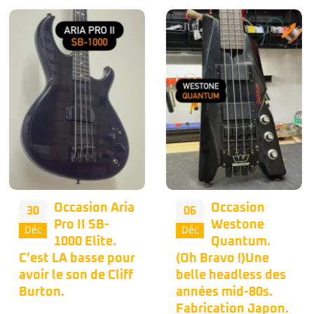
Occasion
Nous vous
06
02
Westone
proposons
Déc
Déc
Quantum.
une belle
(Oh Bravo !)Une
occasion Musicman
belle headless des
Bongo 4h dans une
années mid-80s.
couleur bleu peu
Fabrication Japon.
commune. 🦅