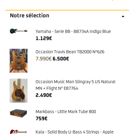
Notre sélection
Yamaha - Serie BB - BB734A Indigo Blue
1.129
€
Occasion Travis Bean TB2000 N°626
Le
Le
7.990
€
6.500
€
prix
prix
initial
actuel
était :
est :
Occasion Music Man Stingray 5 US Natural
7.990€.
6.500€.
MN + Flight N° E87764
2.490
€
Markbass - Little Mark Tube 800
759
€
Kala - Solid Body U-Bass 4 Strings - Apple