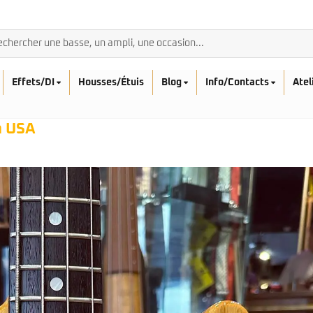
Effets/DI
Housses/Étuis
Blog
Info/Contacts
Atel
n USA
BASSES ACOUSTIQ
Breedlove
Rickenbacker
Fender
Sadowsky
Furch
Sandberg
Guild
Sigma
Squier
Takamine
Affinity
Serie Mini