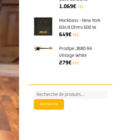
Rosewood
1.069
€
TTC
Markbass - New York
604 8 Ohms 600 W
649
€
TTC
Prodipe JB80 RA
Vintage White
279
€
TTC
Recherche
pour :
Recherche