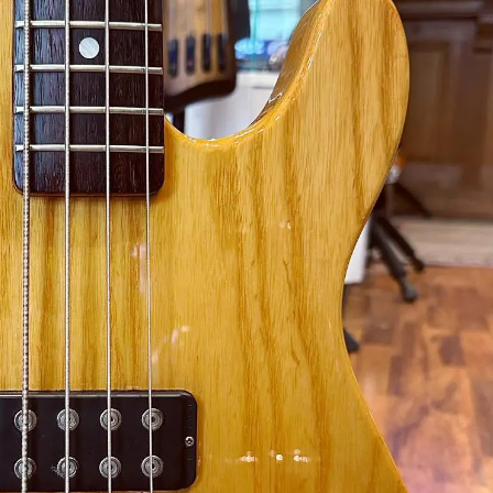
Classic Vibe Jazz Bass
Classic Vibe Precision
Classic Vibe Jaguar
Classic Vibe Mustang
BASSES UKULÉLÉS
Classic Vibe Telecaster
Paranormal
Cordoba
Sterling by Music Man
Fender
Kala
Série Stingray Short Scale
Ortega
Serie Stingray Ray2 Intro Series
Serie Stingray Ray4/5
Serie Stingray Ray24/25
Serie Stingray Ray34/35
Warwick / Rockbass
Yamaha
Serie BB
Serie TRB
Serie TRBX
Signature