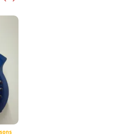
cMan
Occasion – Warwick
25
24