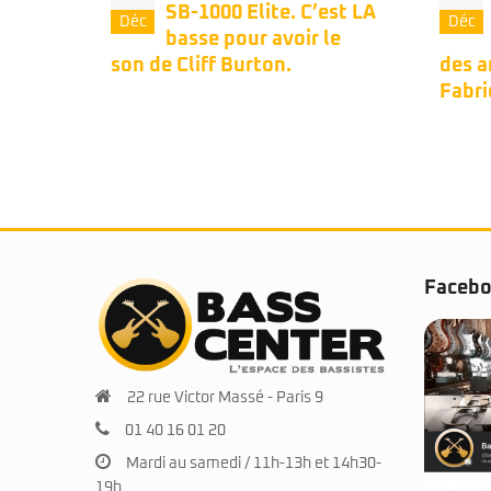
est LA
Quantum. (Oh Bravo
Déc
Déc
le
!)Une belle headless
des années mid-80s.
dans 
Fabrication Japon.
comm
Faceb
22 rue Victor Massé - Paris 9