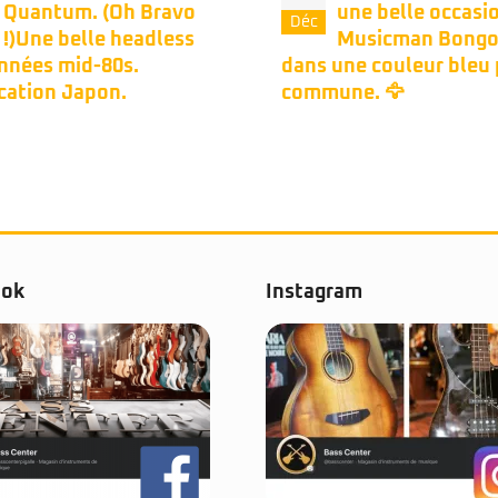
une belle occasion
Bongo 5 HH Stea
Nov
Musicman Bongo 4h
Black ‍
une couleur bleu peu
une. 🦅
ook
Instagram