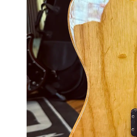
miKro
American Pro II
Contrebasse UB
Nouveau
American Pro Classic
Kala
American Ultra II
Lakland
American Vintage II
Marcus Miller Sire
Artist Series
Nouveau
Serie F10
Vintera III
Serie M2
Vintera II
Serie P5
Player II
Serie P7
Made in Japan
Nouveau
Serie U5
Standard
Serie V3
Gold Foil
Serie V5
Flight
Serie V7
Godin
Serie Z3
Guild
Serie Z7
Gretsch
Markbass
Exclusivité
GMR
Marleaux
Bassforce
Music Man
Hagstrom
Prodipe