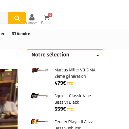
0
Panier
Compte
ier
💶 Vendre
Notre sélection
Marcus Miller V3-5 MA
UES
2ème génération
479
€
TTC
Squier - Classic Vibe
Bass VI Black
559
€
TTC
Fender Player II Jazz
Bass Sunburst