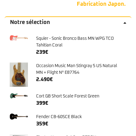
Fabrication Japon.
commune. 🦅
Notre sélection
Squier - Sonic Bronco Bass MN WPG TCO
Tahitian Coral
239
€
Occasion Music Man Stingray 5 US Natural
MN + Flight N° E87764
2.490
€
Cort GB Short Scale Forest Green
399
€
Fender CB-60SCE Black
359
€