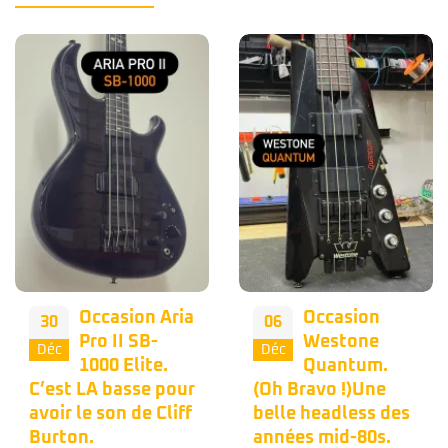
Occasion
Nous vous
06
02
Westone
proposons
Déc
Déc
Quantum.
une belle
(Oh Bravo !)Une
occasion Musicman
belle headless des
Bongo 4h dans une
années mid-80s.
couleur bleu peu