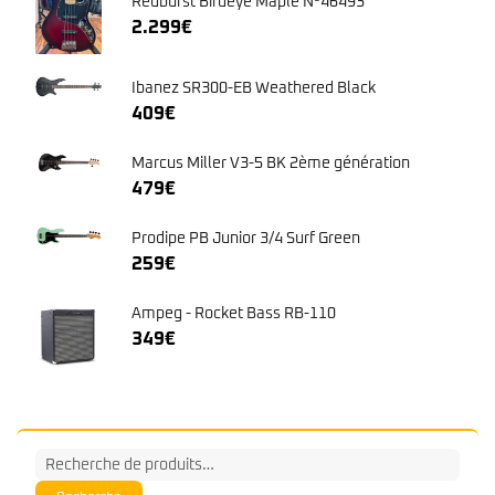
Redburst Birdeye Maple N°46493
2.299
€
Ibanez SR300-EB Weathered Black
409
€
Marcus Miller V3-5 BK 2ème génération
479
€
Prodipe PB Junior 3/4 Surf Green
259
€
Ampeg - Rocket Bass RB-110
349
€
Recherche
pour :