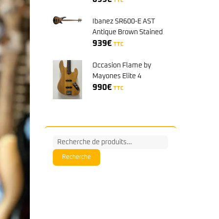
TTC
Ibanez SR600-E AST
Antique Brown Stained
Burst
939
€
TTC
Occasion Flame by
Mayones Elite 4
990
€
TTC
Recherche
pour :
Recherche