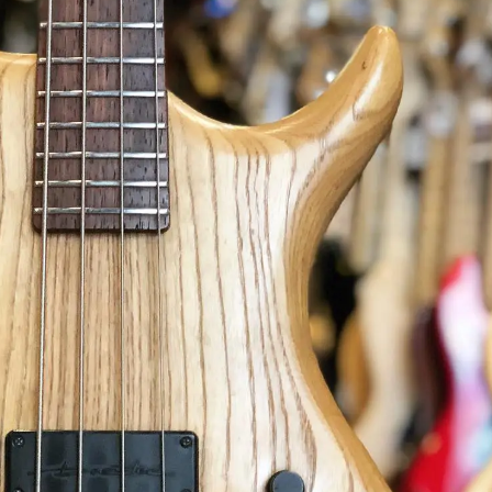
Classic Vibe Jazz Bass
Classic Vibe Precision
Classic Vibe Jaguar
Classic Vibe Mustang
BASSES UKULÉLÉS
Classic Vibe Telecaster
Paranormal
Cordoba
Sterling by Music Man
Fender
Kala
Série Stingray Short Scale
Ortega
Serie Stingray Ray2 Intro Series
Serie Stingray Ray4/5
Serie Stingray Ray24/25
Serie Stingray Ray34/35
Warwick / Rockbass
Yamaha
Serie BB
Serie TRB
Serie TRBX
Signature