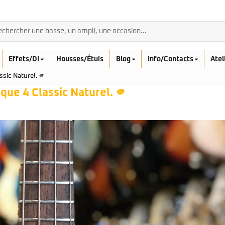
Effets/DI
Housses/Étuis
Blog
Info/Contacts
Atel
sic Naturel. 🫵
que 4 Classic Naturel. 🫵
BASSES ACOUSTIQ
Breedlove
Rickenbacker
Fender
Sadowsky
Furch
Sandberg
Guild
Sigma
Squier
Takamine
Affinity
Serie Mini