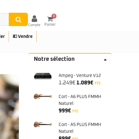
0
Panier
Compte
ier
💶 Vendre
Notre sélection
Ampeg - Venture V12
UES
Le
Le
1.249
€
1.089
€
TTC
prix
prix
initial
actuel
Cort - A6 PLUS FMMH
était :
est :
Naturel
1.249€.
1.089€.
999
€
TTC
Cort - A5 PLUS FMMH
Naturel
899
€