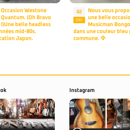
Nous vous proposons
Occasion – Musi
28
une belle occasion
Bongo 5 HH Stea
Nov
Musicman Bongo 4h
Black ‍
une couleur bleu peu
une. 🦅
ook
Instagram