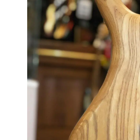
miKro
American Pro II
Contrebasse UB
Nouveau
American Pro Classic
Kala
American Ultra II
Lakland
American Vintage II
Marcus Miller Sire
Artist Series
Nouveau
Serie F10
Vintera III
Serie M2
Vintera II
Serie P5
Player II
Serie P7
Made in Japan
Nouveau
Serie U5
Standard
Serie V3
Gold Foil
Serie V5
Flight
Serie V7
Godin
Serie Z3
Guild
Serie Z7
Gretsch
Markbass
Exclusivité
GMR
Marleaux
Bassforce
Music Man
Hagstrom
Prodipe