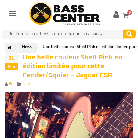
0
Menu
News
Une belle couleur Shell Pink en édition limitée pou
Une belle couleur Shell Pink en
31
édition limitée pour cette
Mai
Fender/Squier – Jaguar FSR
Author
Categories
Ed
News