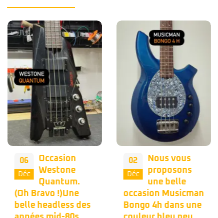
Occasion
Nous vous
06
02
Westone
proposons
Déc
Déc
Quantum.
une belle
(Oh Bravo !)Une
occasion Musicman
belle headless des
Bongo 4h dans une
années mid-80s.
couleur bleu peu