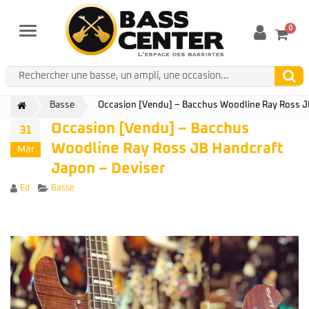
0
Menu
Basse
Occasion [Vendu] – Bacchus Woodline Ray Ross J
Occasion [Vendu] – Bacchus
31
Woodline Ray Ross JB Handcraft
Mar
Japon – Deviser
Author
Categories
Ed
Basse