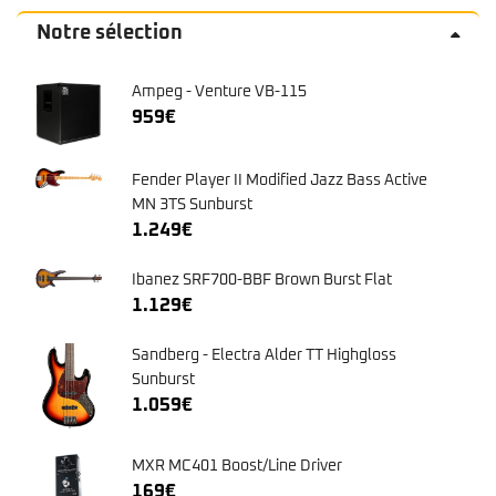
Notre sélection
Ampeg - Venture VB-115
959
€
Fender Player II Modified Jazz Bass Active
MN 3TS Sunburst
1.249
€
Ibanez SRF700-BBF Brown Burst Flat
1.129
€
Sandberg - Electra Alder TT Highgloss
Sunburst
1.059
€
MXR MC401 Boost/Line Driver
169
€