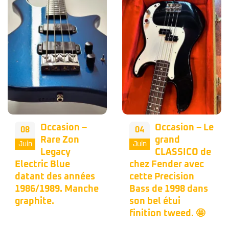
Occasion –
Occasion – Le
08
04
Rare Zon
grand
Juin
Juin
Legacy
CLASSICO de
Electric Blue
chez Fender avec
datant des années
cette Precision
1986/1989. Manche
Bass de 1998 dans
graphite.
son bel étui
finition tweed. 🤩