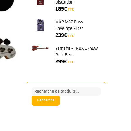
Distortion
189
€
TTC
MXR M82 Bass
Envelope Filter
239
€
TTC
Yamaha - TRBX 174EW
Root Beer
299
€
TTC
Recherche
pour :
Recherche