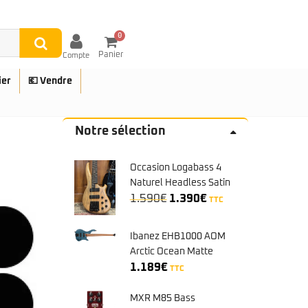
0
Panier
Compte
ier
💶 Vendre
Notre sélection
Occasion Logabass 4
UES
Naturel Headless Satin
Le
Le
Japon
1.590
€
1.390
€
TTC
prix
prix
initial
actuel
Ibanez EHB1000 AOM
était :
est :
Arctic Ocean Matte
1.590€.
1.390€.
1.189
€
TTC
MXR M85 Bass