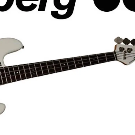
Classic Vibe Jazz Bass
Classic Vibe Precision
Classic Vibe Jaguar
Classic Vibe Mustang
BASSES UKULÉLÉS
Classic Vibe Telecaster
Paranormal
Cordoba
Sterling by Music Man
Fender
Kala
Série Stingray Short Scale
Ortega
Serie Stingray Ray2 Intro Series
Serie Stingray Ray4/5
Serie Stingray Ray24/25
Serie Stingray Ray34/35
Warwick / Rockbass
Yamaha
Serie BB
Serie TRB
Serie TRBX
Signature