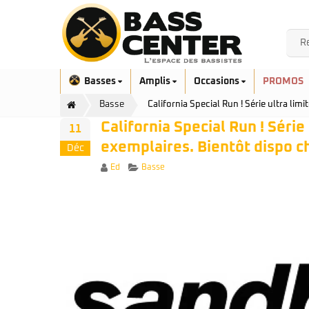
Basses
Amplis
Occasions
PROMOS
Basse
California Special Run ! Série ultra li
California Special Run ! Séri
11
exemplaires. Bientôt dispo c
Déc
Author
Categories
Ed
Basse
Exclusivité
Aquilina
Höfner
Ashdown
Ibanez
Bacchus
Serie EHB
Cort
Serie SR
Danelectro
Serie SR Mezzo
Duvoisin
Serie Talman
Fender