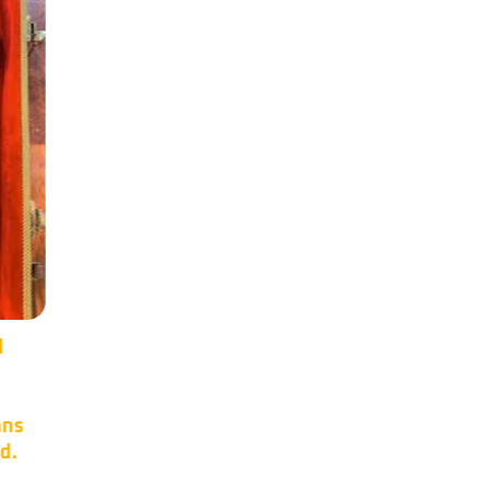
er
Occasion –
17
11
0s.
Steinberger XP2.
Mai
Mai
or et
Manche carbone,
micros EMG.Made in