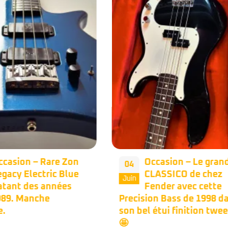
Occasion – Le grand
Occasion – Fend
17
CLASSICO de chez
Jazz Bass Plus ‘9
Mai
Fender avec cette
Micros Lace Sens
sion Bass de 1998 dans
préamp Kubicki.
el étui finition tweed.