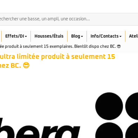
Effets/DI
Housses/Étuis
Blog
Info/Contacts
Atel
mitée produit à seulement 15 exemplaires. Bientôt dispo chez BC. 😎
e ultra limitée produit à seulement 15
hez BC. 😎
BASSES ACOUSTIQ
Breedlove
Rickenbacker
Fender
Sadowsky
Furch
Sandberg
Guild
Sigma
Squier
Takamine
Affinity
Serie Mini