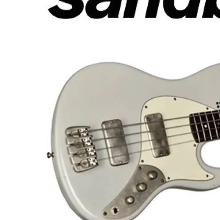
miKro
American Pro II
Contrebasse UB
Nouveau
American Pro Classic
Kala
American Ultra II
Lakland
American Vintage II
Marcus Miller Sire
Artist Series
Nouveau
Serie F10
Vintera III
Serie M2
Vintera II
Serie P5
Player II
Serie P7
Made in Japan
Nouveau
Serie U5
Standard
Serie V3
Gold Foil
Serie V5
Flight
Serie V7
Godin
Serie Z3
Guild
Serie Z7
Gretsch
Markbass
Exclusivité
GMR
Marleaux
Bassforce
Music Man
Hagstrom
Prodipe