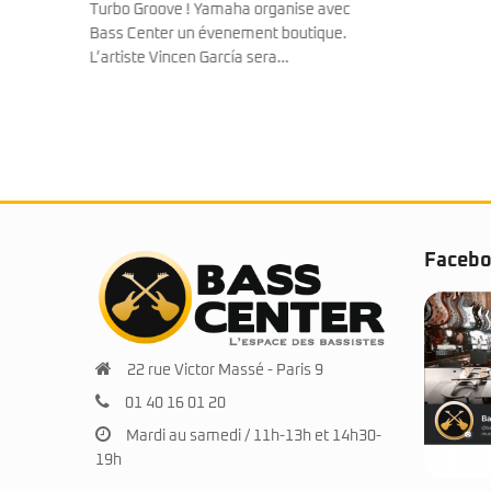
e avec
tique.
Faceb
22 rue Victor Massé - Paris 9
01 40 16 01 20
Mardi au samedi / 11h-13h et 14h30-
19h
© 2025 BassCenter.fr. Tous droits réservés.