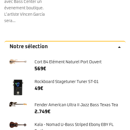
Notre sélection
Cort B4 Elément Naturel Port Ouvert
569
€
Rockboard Stagetuner Tuner ST-01
49
€
Fender American Ultra II Jazz Bass Texas Tea
2.749
€
Kala - Nomad U-Bass Striped Ebony EBY FL
Fretless
659
€
Squier - Classic Vibe Active '70S Jazz Bass
Ocean Turquoise
579
€