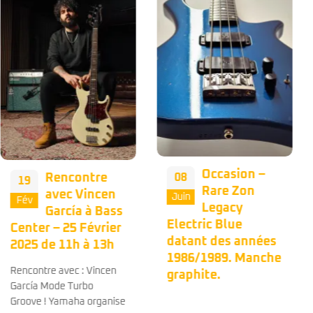
Occasion –
Occasion – Le
08
04
Rare Zon
grand
Juin
Juin
Legacy
CLASSICO de
Electric Blue
chez Fender avec
datant des années
cette Precision
1986/1989. Manche
Bass de 1998 dans
graphite.
son bel étui
finition tweed. 🤩