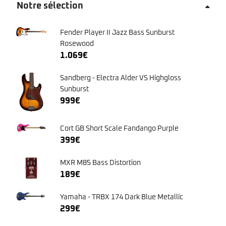
Notre sélection
Fender Player II Jazz Bass Sunburst
Rosewood
1.069
€
Sandberg - Electra Alder VS Highgloss
Sunburst
999
€
Cort GB Short Scale Fandango Purple
399
€
MXR M85 Bass Distortion
189
€
Yamaha - TRBX 174 Dark Blue Metallic
299
€