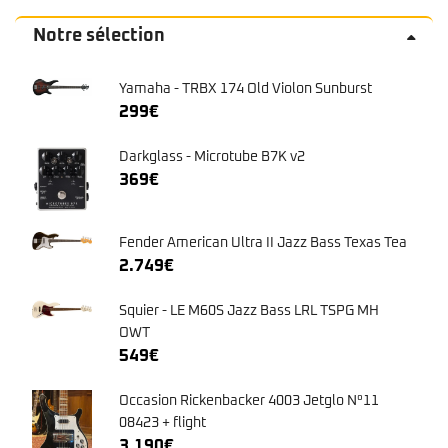
Notre sélection
Yamaha - TRBX 174 Old Violon Sunburst
299
€
Darkglass - Microtube B7K v2
369
€
Fender American Ultra II Jazz Bass Texas Tea
2.749
€
Squier - LE M60S Jazz Bass LRL TSPG MH
OWT
549
€
Occasion Rickenbacker 4003 Jetglo N°11
08423 + flight
3.190
€