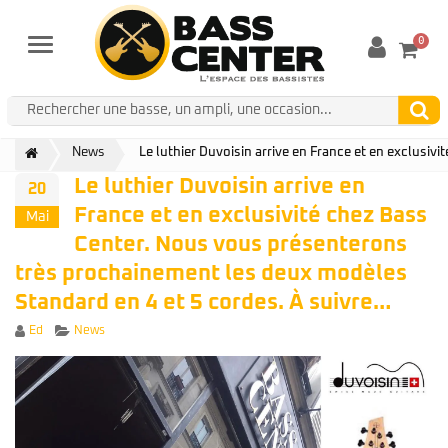
0
Menu
News
Le luthier Duvoisin arrive en France et en exclusi
Le luthier Duvoisin arrive en
20
France et en exclusivité chez Bass
Mai
Center. Nous vous présenterons
très prochainement les deux modèles
Standard en 4 et 5 cordes. À suivre…
Author
Categories
Ed
News