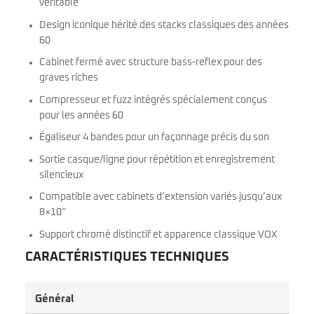
véritable
Design iconique hérité des stacks classiques des années
60
Cabinet fermé avec structure bass-reflex pour des
graves riches
Compresseur et fuzz intégrés spécialement conçus
pour les années 60
Égaliseur 4 bandes pour un façonnage précis du son
Sortie casque/ligne pour répétition et enregistrement
silencieux
Compatible avec cabinets d’extension variés jusqu’aux
8×10″
Support chromé distinctif et apparence classique VOX
CARACTÉRISTIQUES TECHNIQUES
Général