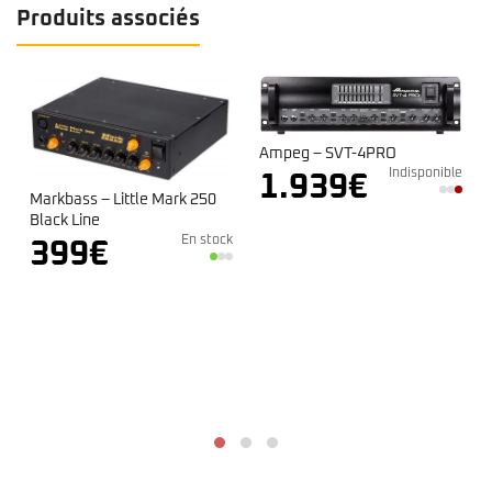
Produits associés
Ampeg – SVT-4PRO
Indisponible
1.939
€
Markbass – Little Mark 250
Black Line
En stock
399
€
Mark
4