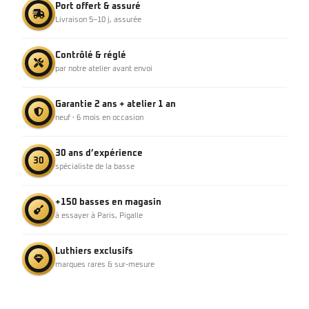
Port offert & assuré
Livraison 5–10 j, assurée
Contrôlé & réglé
par notre atelier avant envoi
Garantie 2 ans + atelier 1 an
neuf · 6 mois en occasion
30 ans d’expérience
30
spécialiste de la basse
+150 basses en magasin
à essayer à Paris, Pigalle
Luthiers exclusifs
marques rares & sur-mesure