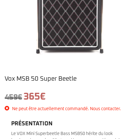
Vox MSB 50 Super Beetle
Le
Le
365
€
459
€
prix
prix
initial
actuel
Ne peut être actuellement commandé. Nous contacter.
était :
est :
459€.
365€.
PRÉSENTATION
Le VOX Mini Superbeetle Bass MSB50 hérite du look