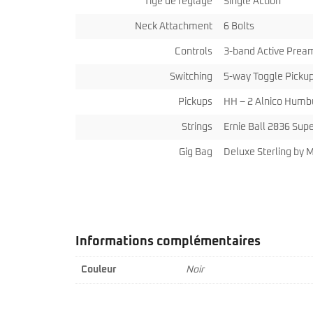
Tige de réglage
Single Action
Neck Attachment
6 Bolts
Controls
3-band Active Prea
Switching
5-way Toggle Pickup
Pickups
HH – 2 Alnico Humb
Strings
Ernie Ball 2836 Supe
Gig Bag
Deluxe Sterling by 
Informations complémentaires
Couleur
Noir