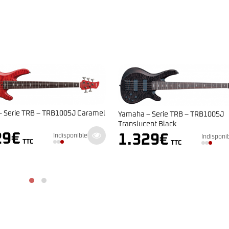
Marcus Miller P7 A
el
Yamaha – Serie TRB – TRB1005J
génération
Translucent Black
689
€
1.329
€
Indisponible
TTC
TTC