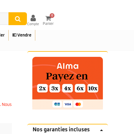
0
Panier
Compte
ier
💶 Vendre
UES
. Nous
Nos garanties incluses