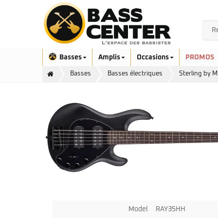
Basses
Amplis
Occasions
PROMOS
Basses
Basses électriques
Sterling by 
Exclusivité
Aquilina
Höfner
Ashdown
Ibanez
Bacchus
Serie EHB
Cort
Serie SR
Danelectro
Serie SR Mezzo
Duvoisin
Model
RAY35HH
Serie Talman
Fender