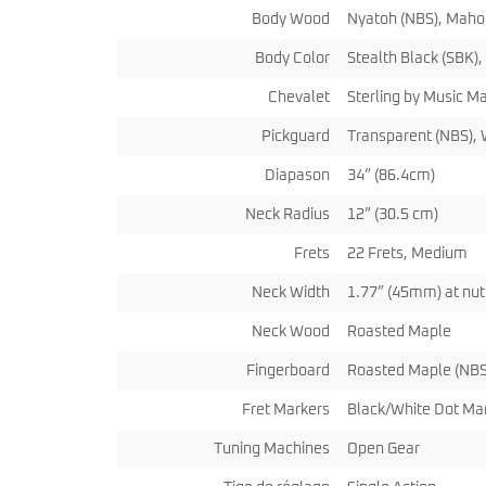
miKro
Body Wood
Nyatoh (NBS), Maho
American Pro II
Contrebasse UB
Nouveau
American Pro Classic
Kala
Body Color
Stealth Black (SBK)
American Ultra II
Lakland
American Vintage II
Chevalet
Sterling by Music M
Marcus Miller Sire
Artist Series
Pickguard
Transparent (NBS), 
Nouveau
Serie F10
Vintera III
Serie M2
Vintera II
Diapason
34” (86.4cm)
Serie P5
Player II
Serie P7
Made in Japan
Neck Radius
12” (30.5 cm)
Nouveau
Serie U5
Standard
Serie V3
Frets
22 Frets, Medium
Gold Foil
Serie V5
Flight
Neck Width
1.77” (45mm) at nut
Serie V7
Godin
Serie Z3
Guild
Neck Wood
Roasted Maple
Serie Z7
Gretsch
Markbass
Fingerboard
Roasted Maple (NBS
Exclusivité
GMR
Marleaux
Bassforce
Fret Markers
Black/White Dot Ma
Music Man
Hagstrom
Prodipe
Tuning Machines
Open Gear