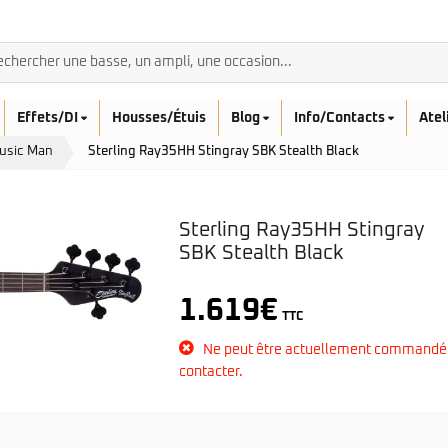
Effets/DI
Housses/Étuis
Blog
Info/Contacts
Atel
Music Man
Sterling Ray35HH Stingray SBK Stealth Black
Sterling Ray35HH Stingray
SBK Stealth Black
BASSES ACOUSTIQ
Breedlove
1.619
€
Rickenbacker
TTC
Fender
Sadowsky
Furch
Ne peut être actuellement commandé
Sandberg
Guild
contacter.
Sigma
Squier
Takamine
Affinity
Serie Mini