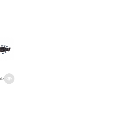
lder-5 TS 2ème
Marcus Miller V7 Alder-5 LPB 2ème
génération
En stock
689
€
Indisponible
TTC