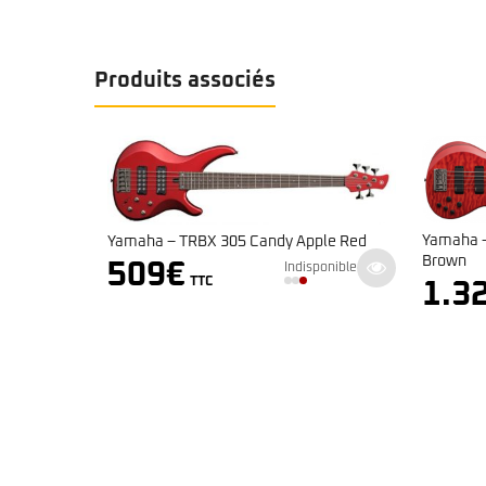
Produits associés
Yamaha – Serie TRB – TRB1005J Caram
 305 Candy Apple Red
Brown
Indisponible
C
1.329
€
Indisponible
TTC