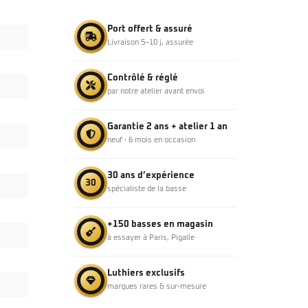
Port offert & assuré
Livraison 5–10 j, assurée
Contrôlé & réglé
par notre atelier avant envoi
Garantie 2 ans + atelier 1 an
neuf · 6 mois en occasion
30 ans d’expérience
30
spécialiste de la basse
+150 basses en magasin
à essayer à Paris, Pigalle
Luthiers exclusifs
marques rares & sur-mesure