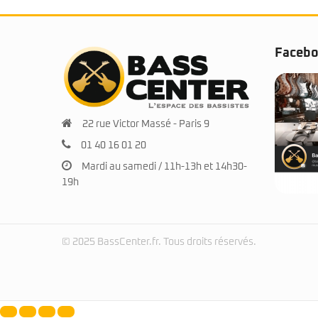
Faceb
22 rue Victor Massé - Paris 9
01 40 16 01 20
Mardi au samedi / 11h-13h et 14h30-
19h
© 2025 BassCenter.fr. Tous droits réservés.