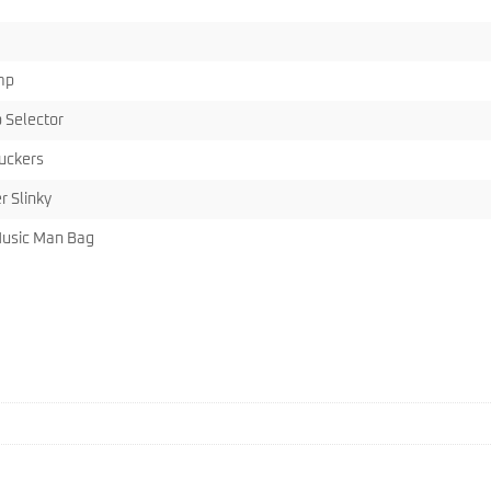
mp
 Selector
uckers
r Slinky
Music Man Bag