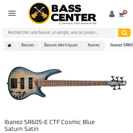
0
Menu
Basses
Basses électriques
Ibanez
Ibanez SR60
Ibanez SR605-E CTF Cosmic Blue
Saturn Satin