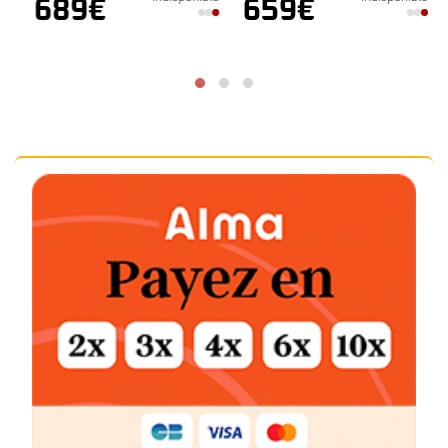
689
€
659
€