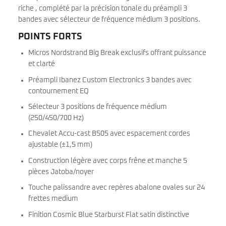
riche , complété par la précision tonale du préampli 3
bandes avec sélecteur de fréquence médium 3 positions.
POINTS FORTS
Micros Nordstrand Big Break exclusifs offrant puissance
et clarté
Préampli Ibanez Custom Electronics 3 bandes avec
contournement EQ
Sélecteur 3 positions de fréquence médium
(250/450/700 Hz)
Chevalet Accu-cast B505 avec espacement cordes
ajustable (±1,5 mm)
Construction légère avec corps frêne et manche 5
pièces Jatoba/noyer
Touche palissandre avec repères abalone ovales sur 24
frettes medium
Finition Cosmic Blue Starburst Flat satin distinctive