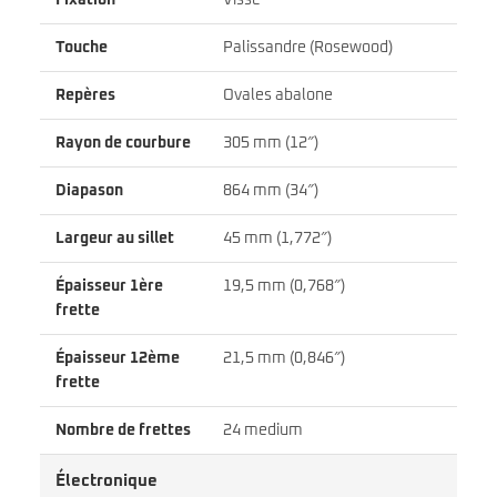
Touche
Palissandre (Rosewood)
Repères
Ovales abalone
Rayon de courbure
305 mm (12″)
Diapason
864 mm (34″)
Largeur au sillet
45 mm (1,772″)
Épaisseur 1ère
19,5 mm (0,768″)
frette
Épaisseur 12ème
21,5 mm (0,846″)
frette
Nombre de frettes
24 medium
Électronique