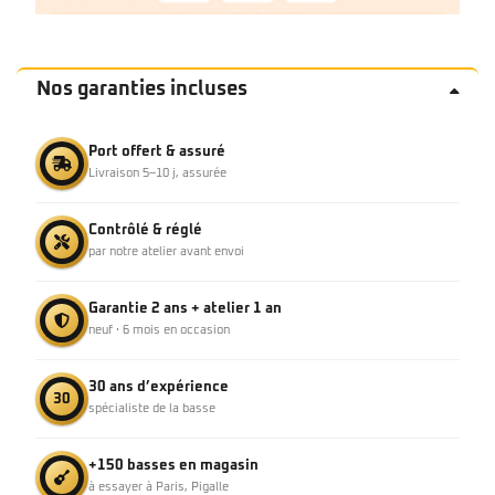
Nos garanties incluses
Port offert & assuré
Livraison 5–10 j, assurée
Contrôlé & réglé
par notre atelier avant envoi
Garantie 2 ans + atelier 1 an
neuf · 6 mois en occasion
30 ans d’expérience
30
spécialiste de la basse
+150 basses en magasin
à essayer à Paris, Pigalle