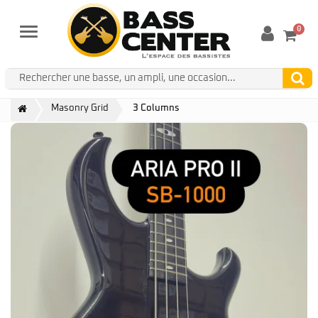
0
Menu
Masonry Grid
3 Columns