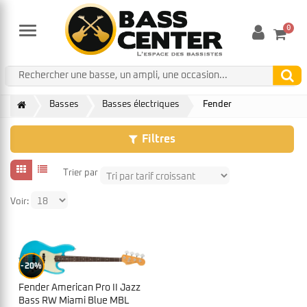
0
Menu
Basses
Basses électriques
Fender
Filtres
Trier par
Voir:
20%
Fender American Pro II Jazz
Bass RW Miami Blue MBL