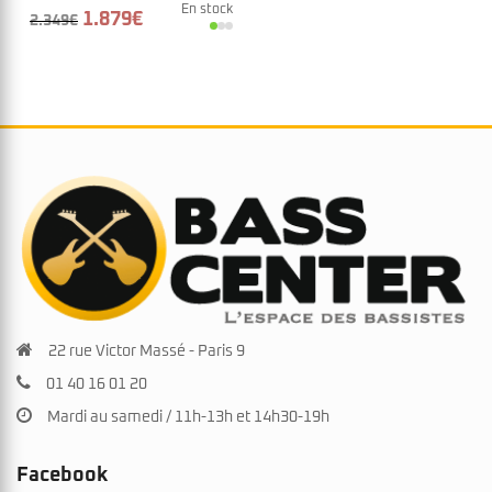
En stock
Le
Le
1.879
€
2.349
€
prix
prix
initial
actuel
était :
est :
2.349€.
1.879€.
22 rue Victor Massé - Paris 9
01 40 16 01 20
Mardi au samedi / 11h-13h et 14h30-19h
Facebook