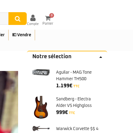
0
Panier
Compte
ier
💶 Vendre
Notre sélection
Aguilar - MAG Tone
UES
Hammer TH500
1.199
€
TTC
Sandberg - Electra
Alder VS Highgloss
Sunburst
999
€
TTC
Warwick Corvette $$ 4