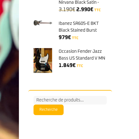
Nirvana Black Satin -
Le
Le
Teambuilt Pro Series
3.190
€
2.990
€
TTC
prix
prix
initial
actuel
Ibanez SR605-E BKT
était :
est :
Black Stained Burst
3.190€.
2.990€.
979
€
TTC
Occasion Fender Jazz
Bass US Standard V MN
Black 2011
1.849
€
TTC
N°US11031656
Recherche
pour :
Recherche