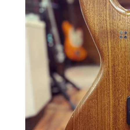
miKro
American Pro II
Contrebasse UB
Nouveau
American Pro Classic
Kala
American Ultra II
Lakland
American Vintage II
Marcus Miller Sire
Artist Series
Nouveau
Serie F10
Vintera III
Serie M2
Vintera II
Serie P5
Player II
Serie P7
Made in Japan
Nouveau
Serie U5
Standard
Serie V3
Gold Foil
Serie V5
Flight
Serie V7
Godin
Serie Z3
Guild
Serie Z7
Gretsch
Markbass
Exclusivité
GMR
Marleaux
Bassforce
Music Man
Hagstrom
Prodipe