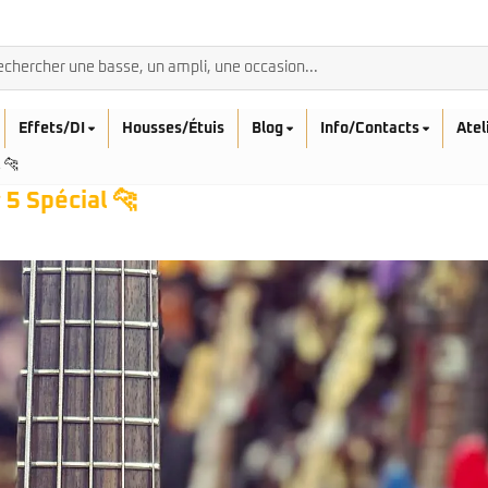
Effets/DI
Housses/Étuis
Blog
Info/Contacts
Atel
 🐆
5 Spécial 🐆
BASSES ACOUSTIQ
Breedlove
Rickenbacker
Fender
Sadowsky
Furch
Sandberg
Guild
Sigma
Squier
Takamine
Affinity
Serie Mini