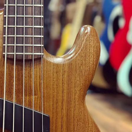
Classic Vibe Jazz Bass
Classic Vibe Precision
Classic Vibe Jaguar
Classic Vibe Mustang
BASSES UKULÉLÉS
Classic Vibe Telecaster
Paranormal
Cordoba
Sterling by Music Man
Fender
Kala
Série Stingray Short Scale
Ortega
Serie Stingray Ray2 Intro Series
Serie Stingray Ray4/5
Serie Stingray Ray24/25
Serie Stingray Ray34/35
Warwick / Rockbass
Yamaha
Serie BB
Serie TRB
Serie TRBX
Signature