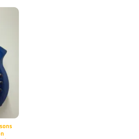
cMan
Occasion – Warwick
25
24
lth
Corvette 4 Double $$
Nov
Nov