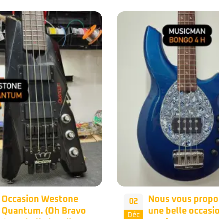
Nous vous proposons
Occasion – Musi
28
une belle occasion
Bongo 5 HH Stea
Nov