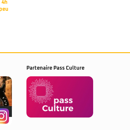
Blue Satin de 2007.
micr
Partenaire Pass Culture