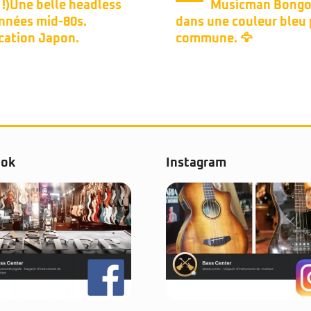
Musicman Bongo 4h
Black ‍
une couleur bleu peu
une. 🦅
ook
Instagram