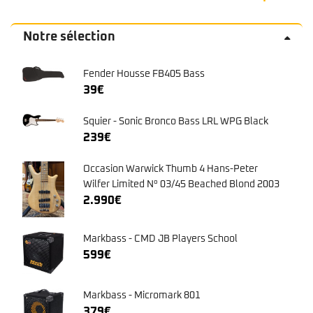
Notre sélection
Fender Housse FB405 Bass
39
€
Squier - Sonic Bronco Bass LRL WPG Black
239
€
Occasion Warwick Thumb 4 Hans-Peter
Wilfer Limited N° 03/45 Beached Blond 2003
2.990
€
Markbass - CMD JB Players School
599
€
Markbass - Micromark 801
379
€