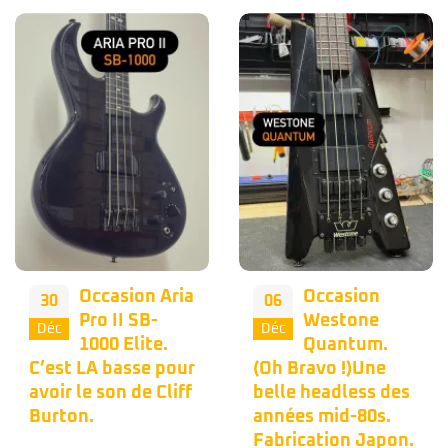
Occasion
Nous vous
06
02
Westone
proposons
Déc
Déc
Quantum.
une belle
(Oh Bravo !)Une
occasion Musicman
belle headless des
Bongo 4h dans une
années mid-80s.
couleur bleu peu
Fabrication Japon.
commune. 🦅