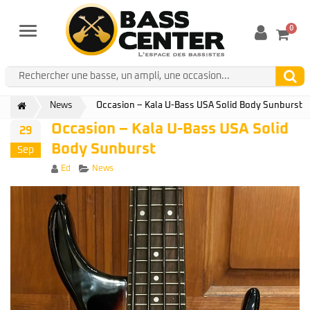
0
Menu
News
Occasion – Kala U-Bass USA Solid Body Sunburst
Occasion – Kala U-Bass USA Solid
29
Body Sunburst
Sep
Author
Categories
Ed
News