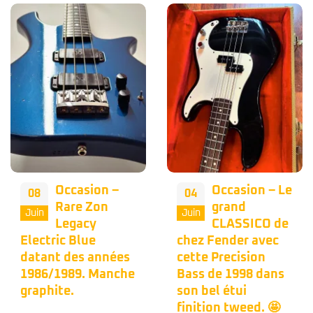
Occasion –
Occasion – Le
08
04
Rare Zon
grand
Juin
Juin
Legacy
CLASSICO de
Electric Blue
chez Fender avec
datant des années
cette Precision
1986/1989. Manche
Bass de 1998 dans
graphite.
son bel étui
finition tweed. 🤩