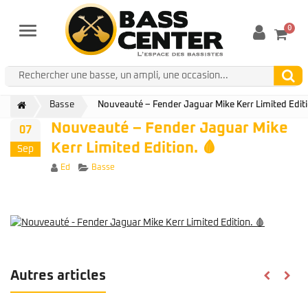
0
Menu
Basse
Nouveauté – Fender Jaguar Mike Kerr Limited Editi
Nouveauté – Fender Jaguar Mike
07
Kerr Limited Edition. 🩸
Sep
Author
Categories
Ed
Basse
Autres articles