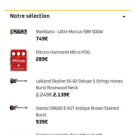
Notre sélection
Markbass - Little Marcus 58R 500W
749
€
Electro Harmonix Micro POG
289
€
Lakland Skyline 55-02 Deluxe 5 Strings Honey
Burst Rosewood Neck
Le
Le
2.249
€
2.139
€
prix
prix
initial
actuel
Ibanez SR600-E AST Antique Brown Stained
était :
est :
Burst
2.249€.
2.139€.
939
€