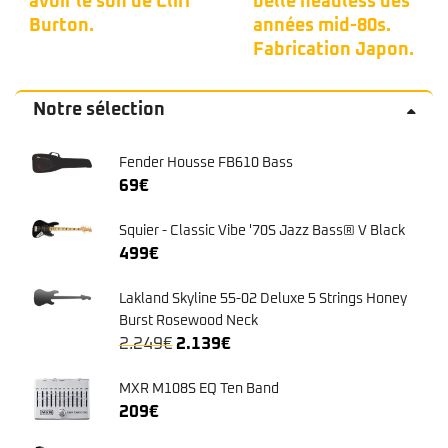
belle headless des
Bongo 4h dans une
années mid-80s.
couleur bleu peu
Fabrication Japon.
commune. 🦅
Notre sélection
Fender Housse FB610 Bass
69
€
Squier - Classic Vibe '70S Jazz Bass® V Black
499
€
Lakland Skyline 55-02 Deluxe 5 Strings Honey
Burst Rosewood Neck
Le
Le
2.249
€
2.139
€
prix
prix
initial
actuel
MXR M108S EQ Ten Band
était :
est :
209
€
2.249€.
2.139€.