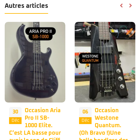
Autres articles
Occasion
Nous vous
06
02
Westone
proposons
Déc
Déc
Quantum.
une belle
(Oh Bravo !)Une
occasion Musicman