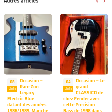
Autres articles
Occasion –
Occasion – Le
08
04
Rare Zon
grand
Juin
Juin
Legacy
CLASSICO de
Electric Blue
chez Fender avec
datant des années
cette Precision
1986/1989. Manche
Bass de 1998 dans