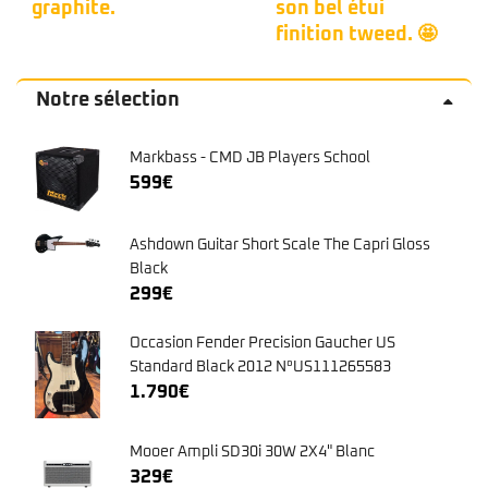
graphite.
son bel étui
finition tweed. 🤩
Notre sélection
Markbass - CMD JB Players School
599
€
Ashdown Guitar Short Scale The Capri Gloss
Black
299
€
Occasion Fender Precision Gaucher US
Standard Black 2012 N°US111265583
1.790
€
Mooer Ampli SD30i 30W 2X4" Blanc
329
€