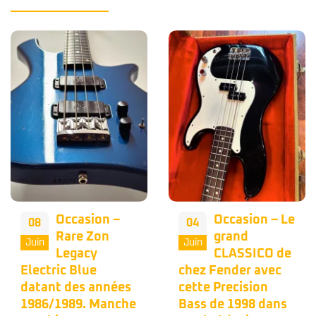
Occasion –
Occasion – Le
08
04
Rare Zon
grand
Juin
Juin
Legacy
CLASSICO de
Electric Blue
chez Fender avec
datant des années
cette Precision
1986/1989. Manche
Bass de 1998 dans