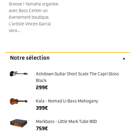
finition tweed. 
nise
Notre sélection
Ashdown Guitar Short Scale The Capri Gloss
Black
299
€
Kala - Nomad U-Bass Mahogany
399
€
Markbass - Little Mark Tube 800
759
€
Markbass - MB GV 5 Gloxy Val BLACK CR MP
+ Housse
719
€
Occasion Aria Pro II Laser Electric Black