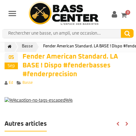
0
Menu
Basse
Fender American Standard. LA BASE ! Dispo #fend
Fender American Standard. LA
05
BASE ! Dispo #fenderbasses
Sep
#fenderprecision
Author
Categories
Ed
Basse
Autres articles