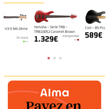
Yamaha – Serie TRB –
Cort – B5 PLUS AS RM Noir
e
TRB1005J Caramel Brown
Indisponible
589
€
Indisponible
1.329
€
ck