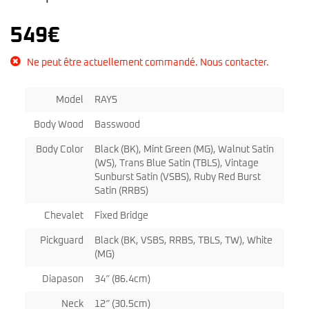
549
€
Ne peut être actuellement commandé. Nous contacter.
Model
RAY5
Body Wood
Basswood
Body Color
Black (BK), Mint Green (MG), Walnut Satin
(WS), Trans Blue Satin (TBLS), Vintage
Sunburst Satin (VSBS), Ruby Red Burst
Satin (RRBS)
Chevalet
Fixed Bridge
Pickguard
Black (BK, VSBS, RRBS, TBLS, TW), White
(MG)
Diapason
34″ (86.4cm)
Neck
12″ (30.5cm)