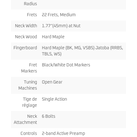
Radius
Frets
22 Frets, Medium
Neck Width
1.77″(45mm) at Nut
Neck Wood
Hard Maple
Fingerboard
Hard Maple (BK, MG, VSBS) Jatoba (RRBS,
TBLS, WS)
Fret
Black/White Dot Markers
Markers
Tuning
Open Gear
Machines
Tige de
Single Action
réglage
Neck
6 Bolts
Attachment
Controls
2-band Active Preamp