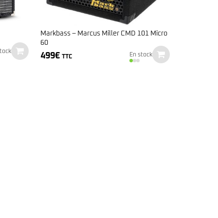
Markbass – Marcus Miller CMD 101 Micro
60
tock
499
€
En stock
TTC