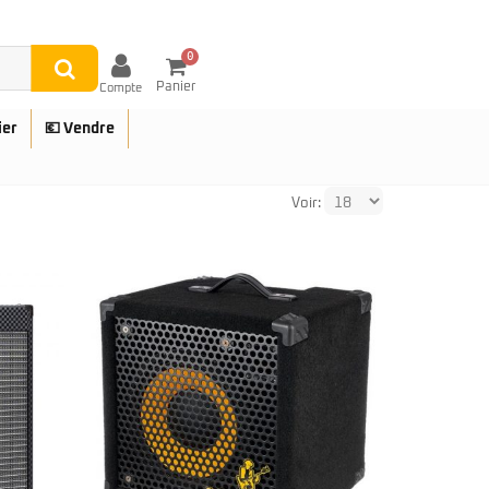
0
Panier
Compte
ier
💶 Vendre
Voir:
UES