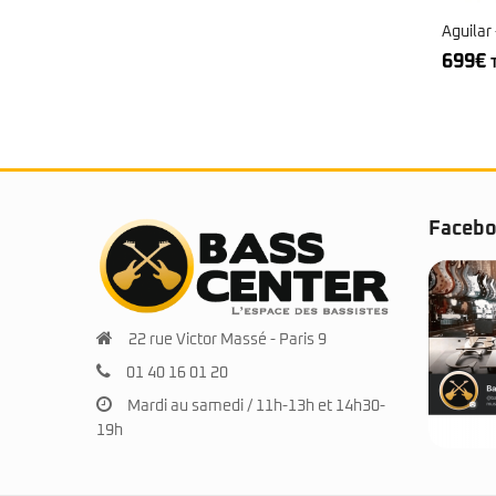
Aguilar
699
€
Faceb
22 rue Victor Massé - Paris 9
01 40 16 01 20
Mardi au samedi / 11h-13h et 14h30-
19h