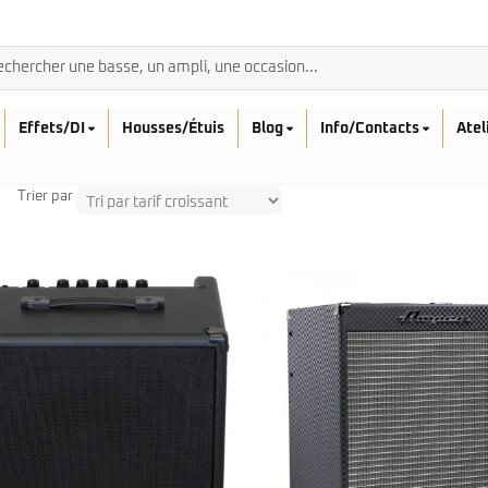
Effets/DI
Housses/Étuis
Blog
Info/Contacts
Atel
Trier par
BASSES ACOUSTIQ
Breedlove
Rickenbacker
Fender
Sadowsky
Furch
Sandberg
Guild
Sigma
Squier
Takamine
Affinity
Serie Mini