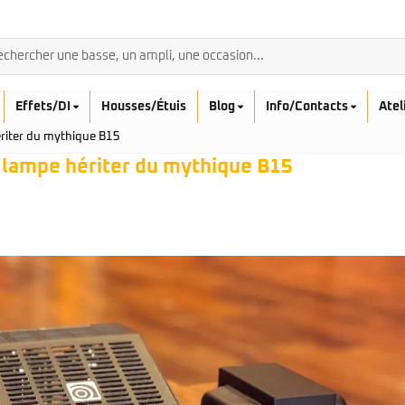
Effets/DI
Housses/Étuis
Blog
Info/Contacts
Atel
iter du mythique B15 ️
lampe hériter du mythique B15 ️
BASSES ACOUSTIQ
Breedlove
Rickenbacker
Fender
Sadowsky
Furch
Sandberg
Guild
Sigma
Squier
Takamine
Affinity
Serie Mini