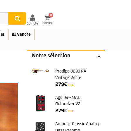
0
Panier
Compte
ier
💶 Vendre
Notre sélection
Prodipe JB80 RA
UES
Vintage White
279
€
TTC
Aguilar - MAG
Octamizer V2
279
€
TTC
Ampeg - Classic Analog
Bass Preamp