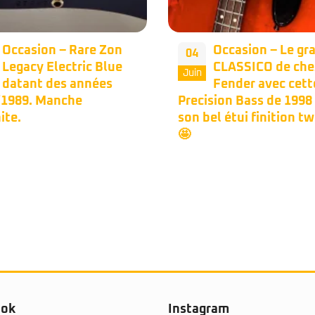
Occasion – Le grand
Occasion – Fend
17
CLASSICO de chez
Jazz Bass Plus ‘9
Mai
Fender avec cette
Micros Lace Sens
sion Bass de 1998 dans
préamp Kubicki.
el étui finition tweed.
ook
Instagram