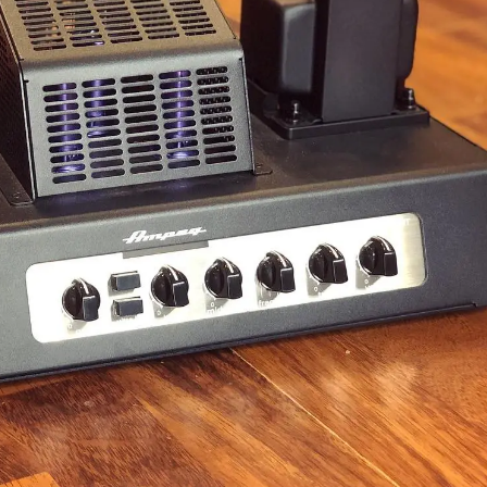
Classic Vibe Jazz Bass
Classic Vibe Precision
Classic Vibe Jaguar
Classic Vibe Mustang
BASSES UKULÉLÉS
Classic Vibe Telecaster
Paranormal
Cordoba
Sterling by Music Man
Fender
Kala
Série Stingray Short Scale
Ortega
Serie Stingray Ray2 Intro Series
Serie Stingray Ray4/5
Serie Stingray Ray24/25
Serie Stingray Ray34/35
Warwick / Rockbass
Yamaha
Serie BB
Serie TRB
Serie TRBX
Signature