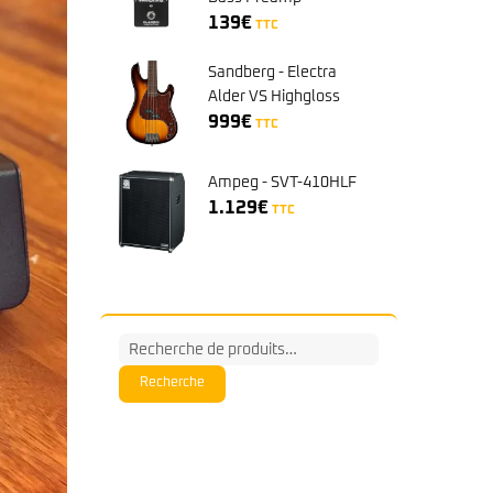
139
€
TTC
Sandberg - Electra
Alder VS Highgloss
Sunburst
999
€
TTC
Ampeg - SVT-410HLF
1.129
€
TTC
Recherche
pour :
Recherche