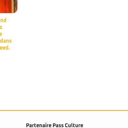
er
Occasion –
17
11
0s.
Steinberger XP2.
Mai
Mai
or et
Manche carbone,
micros EMG.Made in
Partenaire Pass Culture