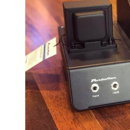
miKro
American Pro II
Contrebasse UB
Nouveau
American Pro Classic
Kala
American Ultra II
Lakland
American Vintage II
Marcus Miller Sire
Artist Series
Nouveau
Serie F10
Vintera III
Serie M2
Vintera II
Serie P5
Player II
Serie P7
Made in Japan
Nouveau
Serie U5
Standard
Serie V3
Gold Foil
Serie V5
Flight
Serie V7
Godin
Serie Z3
Guild
Serie Z7
Gretsch
Markbass
Exclusivité
GMR
Marleaux
Bassforce
Music Man
Hagstrom
Prodipe