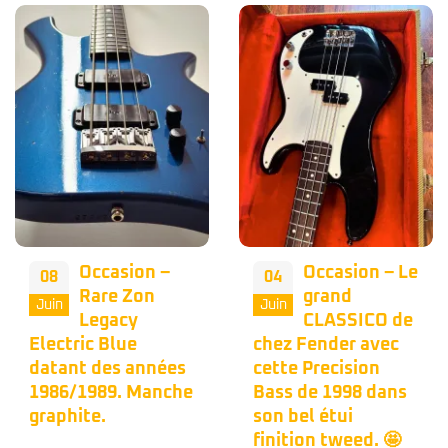
Occasion –
Occasion – Le
08
04
Rare Zon
grand
Juin
Juin
Legacy
CLASSICO de
Electric Blue
chez Fender avec
datant des années
cette Precision
1986/1989. Manche
Bass de 1998 dans
graphite.
son bel étui
finition tweed. 🤩