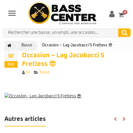
0
Menu
Basse
Occasion – Lag Jacobacci 5 Fretless 😎
Occasion – Lag Jacobacci 5
02
Fretless 😎
Mar
Author
Categories
Ed
Basse
Autres articles