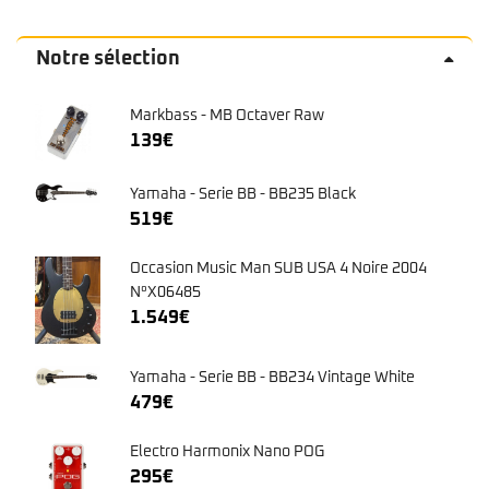
Notre sélection
Markbass - MB Octaver Raw
139
€
Yamaha - Serie BB - BB235 Black
519
€
Occasion Music Man SUB USA 4 Noire 2004
N°X06485
1.549
€
Yamaha - Serie BB - BB234 Vintage White
479
€
Electro Harmonix Nano POG
295
€